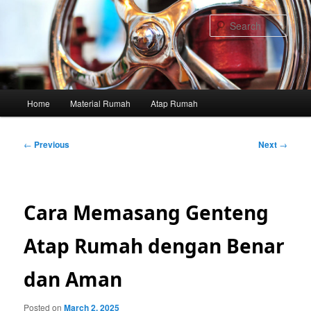
Skip
to
Sear
primary
content
Main
Home
Material Rumah
Atap Rumah
menu
Post
←
Previous
Next
→
navigation
Cara Memasang Genteng
Atap Rumah dengan Benar
dan Aman
Posted on
March 2, 2025