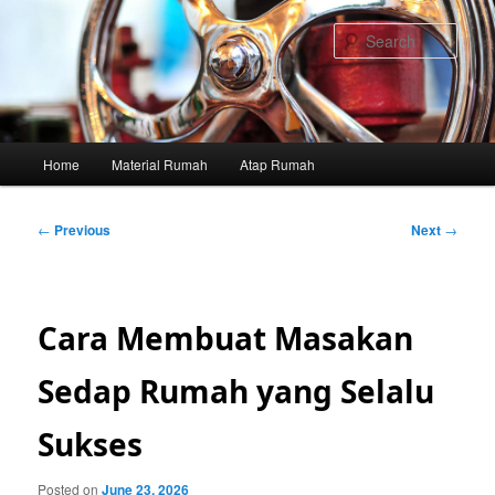
Skip
to
Sear
primary
content
Main
Home
Material Rumah
Atap Rumah
menu
Post
←
Previous
Next
→
navigation
Cara Membuat Masakan
Sedap Rumah yang Selalu
Sukses
Posted on
June 23, 2026