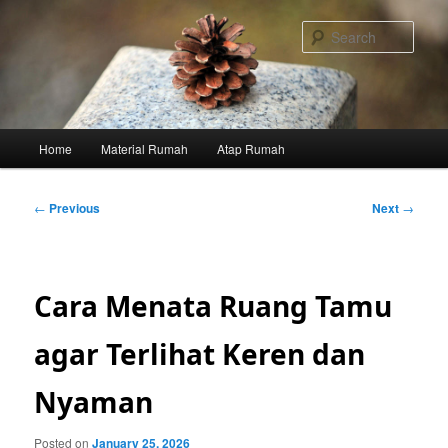
Skip
to
Sear
primary
content
Main
Home
Material Rumah
Atap Rumah
menu
Post
←
Previous
Next
→
navigation
Cara Menata Ruang Tamu
agar Terlihat Keren dan
Nyaman
Posted on
January 25, 2026