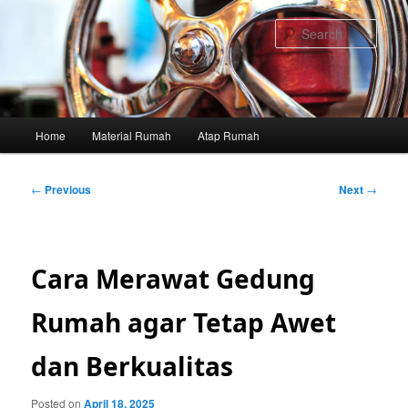
Skip
to
Sear
primary
content
Main
Home
Material Rumah
Atap Rumah
menu
Post
←
Previous
Next
→
navigation
Cara Merawat Gedung
Rumah agar Tetap Awet
dan Berkualitas
Posted on
April 18, 2025