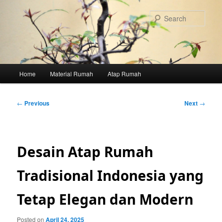
Skip
to
Sear
primary
content
Main
Home
Material Rumah
Atap Rumah
menu
Post
←
Previous
Next
→
navigation
Desain Atap Rumah
Tradisional Indonesia yang
Tetap Elegan dan Modern
Posted on
April 24, 2025