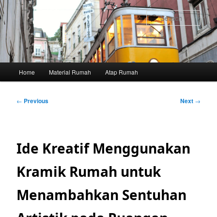
Skip
to
Sear
primary
content
Main
Home
Material Rumah
Atap Rumah
menu
Post
←
Previous
Next
→
navigation
Ide Kreatif Menggunakan
Kramik Rumah untuk
Menambahkan Sentuhan