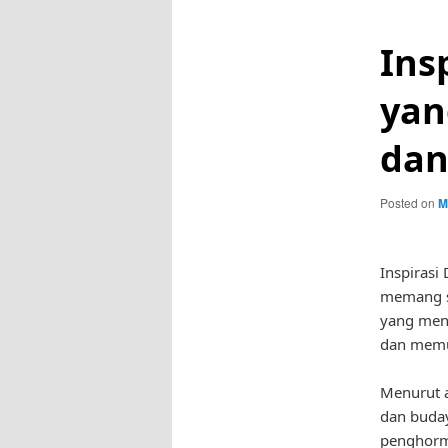
Ins
yan
dan
Posted on
M
Inspiras
memang se
yang men
dan mem
Menurut a
dan buday
penghorma