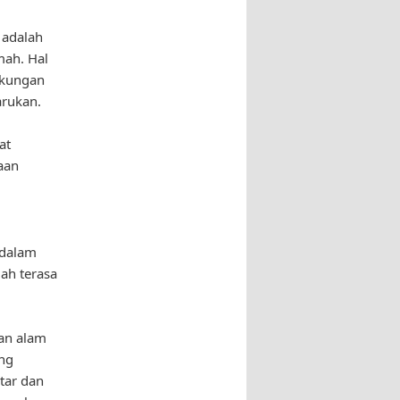
 adalah
mah. Hal
gkungan
arukan.
at
aan
 dalam
ah terasa
an alam
ang
tar dan