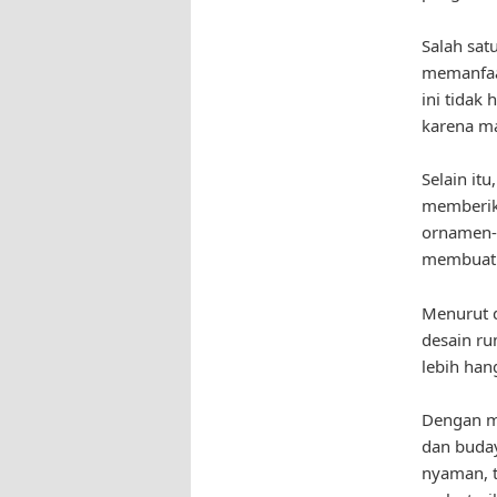
Salah sat
memanfaat
ini tidak
karena ma
Selain it
memberika
ornamen-o
membuat r
Menurut d
desain r
lebih han
Dengan m
dan buday
nyaman, t