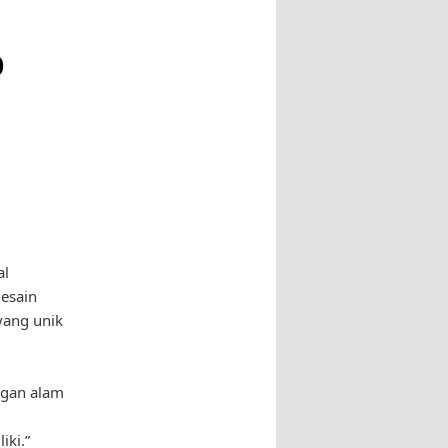
p
al
desain
yang unik
ngan alam
iki.”