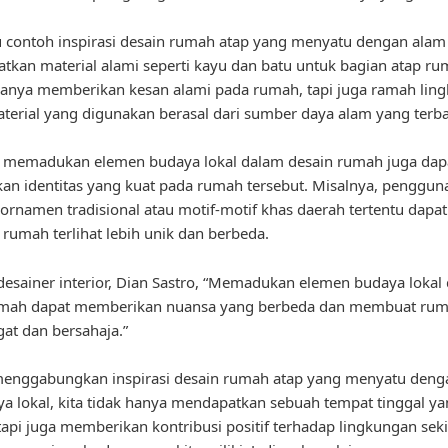
u contoh inspirasi desain rumah atap yang menyatu dengan alam
kan material alami seperti kayu dan batu untuk bagian atap ru
 hanya memberikan kesan alami pada rumah, tapi juga ramah lin
terial yang digunakan berasal dari sumber daya alam yang terb
u, memadukan elemen budaya lokal dalam desain rumah juga dap
n identitas yang kuat pada rumah tersebut. Misalnya, penggun
rnamen tradisional atau motif-motif khas daerah tertentu dapat
umah terlihat lebih unik dan berbeda.
esainer interior, Dian Sastro, “Memadukan elemen budaya lokal
umah dapat memberikan nuansa yang berbeda dan membuat rum
gat dan bersahaja.”
enggabungkan inspirasi desain rumah atap yang menyatu deng
a lokal, kita tidak hanya mendapatkan sebuah tempat tinggal y
api juga memberikan kontribusi positif terhadap lingkungan seki