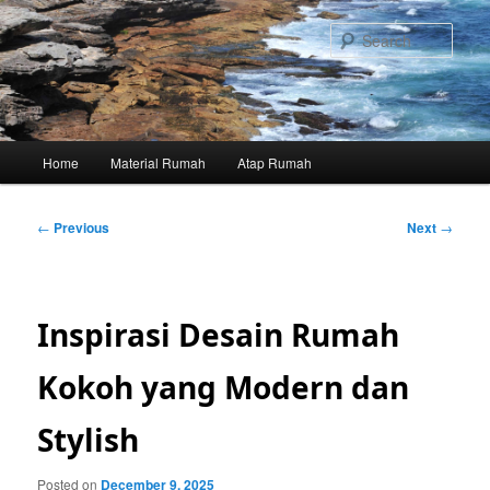
Skip
to
Sear
primary
content
Main
Home
Material Rumah
Atap Rumah
menu
Post
←
Previous
Next
→
navigation
Inspirasi Desain Rumah
Kokoh yang Modern dan
Stylish
Posted on
December 9, 2025