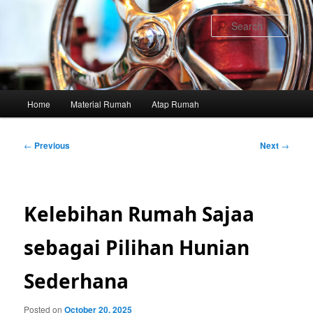
Skip
to
Sear
primary
content
Main
Home
Material Rumah
Atap Rumah
menu
Post
←
Previous
Next
→
navigation
Kelebihan Rumah Sajaa
sebagai Pilihan Hunian
Sederhana
Posted on
October 20, 2025