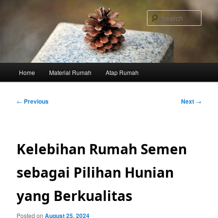
Skip
to
Sear
primary
content
Main
Home
Material Rumah
Atap Rumah
menu
Post
←
Previous
Next
→
navigation
Kelebihan Rumah Semen
sebagai Pilihan Hunian
yang Berkualitas
Posted on
August 25, 2024