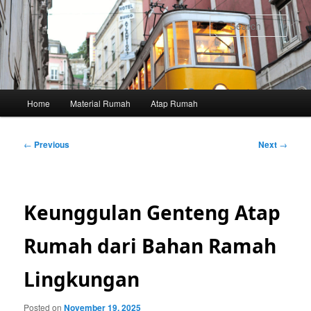
Skip
to
Sear
primary
content
Main
Home
Material Rumah
Atap Rumah
menu
Post
←
Previous
Next
→
navigation
Keunggulan Genteng Atap
Rumah dari Bahan Ramah
Lingkungan
Posted on
November 19, 2025