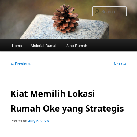
Skip
to
Sear
primary
content
Main
Home
Material Rumah
Atap Rumah
menu
Post
←
Previous
Next
→
navigation
Kiat Memilih Lokasi
Rumah Oke yang Strategis
Posted on
July 5, 2026