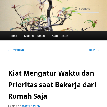
Skip
to
Sear
primary
content
Main
Home
Material Rumah
Atap Rumah
menu
Post
←
Previous
Next
→
navigation
Kiat Mengatur Waktu dan
Prioritas saat Bekerja dari
Rumah Saja
Posted on
May 17, 2026