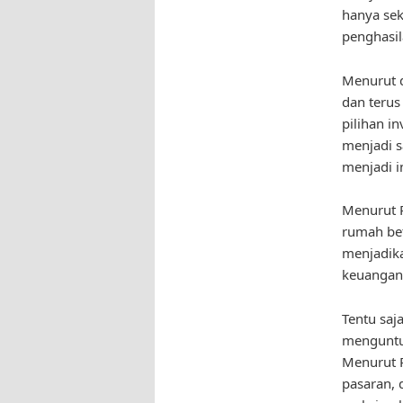
hanya sek
penghasil
Menurut d
dan terus
pilihan i
menjadi s
menjadi 
Menurut P
rumah bet
menjadika
keuangan
Tentu saj
menguntun
Menurut P
pasaran, 