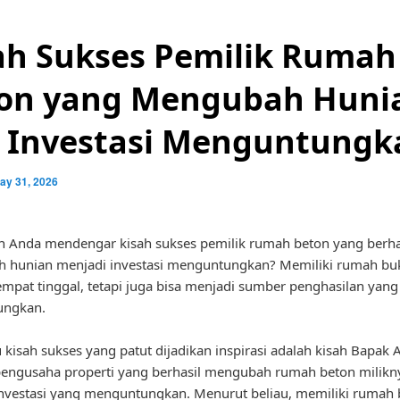
ah Sukses Pemilik Rumah
on yang Mengubah Huni
i Investasi Menguntungk
ay 31, 2026
 Anda mendengar kisah sukses pemilik rumah beton yang berha
 hunian menjadi investasi menguntungkan? Memiliki rumah bu
empat tinggal, tetapi juga bisa menjadi sumber penghasilan yang
ngkan.
 kisah sukses yang patut dijadikan inspirasi adalah kisah Bapak A
engusaha properti yang berhasil mengubah rumah beton milikn
nvestasi yang menguntungkan. Menurut beliau, memiliki rumah