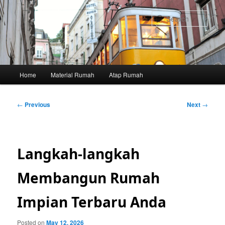
Skip
to
Sear
primary
content
Main
Home
Material Rumah
Atap Rumah
menu
Post
←
Previous
Next
→
navigation
Langkah-langkah
Membangun Rumah
Impian Terbaru Anda
Posted on
May 12, 2026