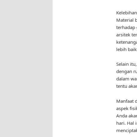
Kelebihan
Material 
terhadap 
arsitek t
ketenanga
lebih baik
Selain it
dengan r
dalam wak
tentu ak
Manfaat d
aspek fis
Anda akan
hari. Hal
mencipta