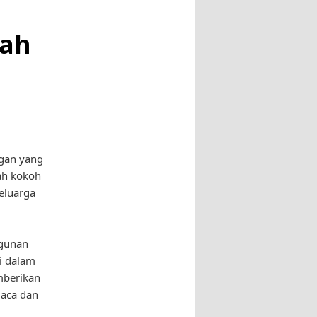
mah
ngan yang
mah kokoh
eluarga
ngunan
i dalam
mberikan
uaca dan