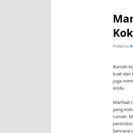
Man
Kok
Posted on
N
Rumah kok
kuat dan 
juga memb
Anda.
Manfaat 
yang kok
rumah. Me
perlindun
bencana a