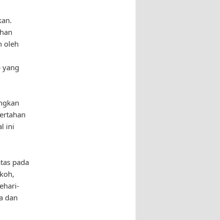
kan.
ahan
n oleh
p yang
ingkan
ertahan
 ini
tas pada
okoh,
ehari-
ga dan