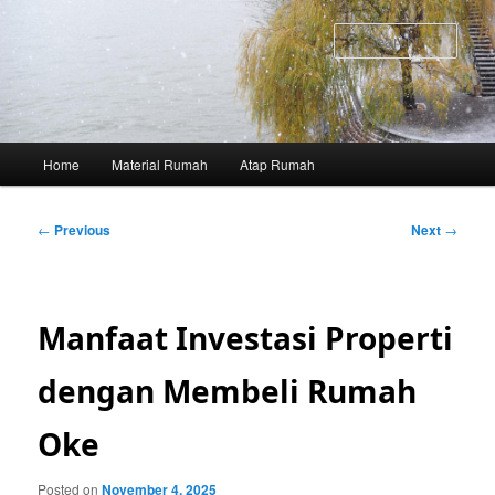
Skip
to
Sear
primary
content
Main
Home
Material Rumah
Atap Rumah
menu
Post
←
Previous
Next
→
navigation
Manfaat Investasi Properti
dengan Membeli Rumah
Oke
Posted on
November 4, 2025