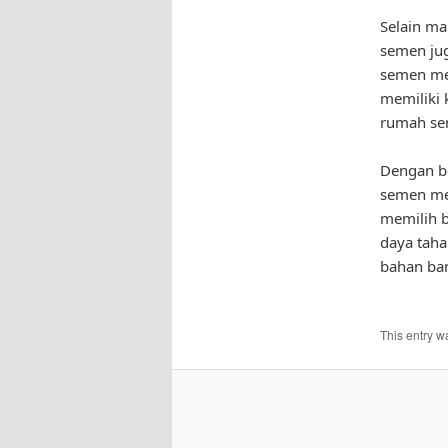
Selain ma
semen ju
semen me
memiliki
rumah sem
Dengan be
semen men
memilih 
daya taha
bahan ba
This entry w