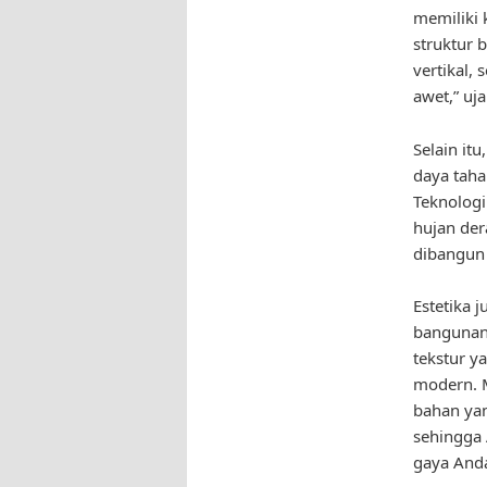
memiliki 
struktur 
vertikal,
awet,” uja
Selain it
daya taha
Teknolog
hujan der
dibangun 
Estetika 
bangunan
tekstur y
modern. M
bahan yan
sehingga 
gaya Anda