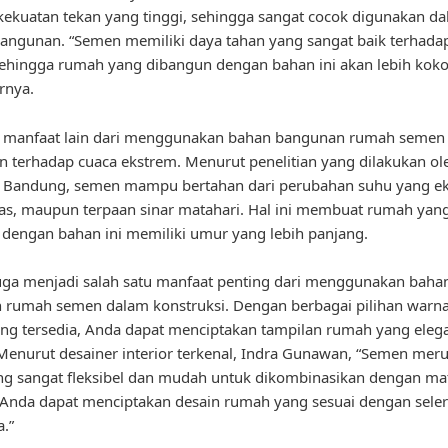
kekuatan tekan yang tinggi, sehingga sangat cocok digunakan d
bangunan. “Semen memiliki daya tahan yang sangat baik terhada
 sehingga rumah yang dibangun dengan bahan ini akan lebih kok
rnya.
u, manfaat lain dari menggunakan bahan bangunan rumah semen
n terhadap cuaca ekstrem. Menurut penelitian yang dilakukan ole
i Bandung, semen mampu bertahan dari perubahan suhu yang ek
as, maupun terpaan sinar matahari. Hal ini membuat rumah yan
dengan bahan ini memiliki umur yang lebih panjang.
juga menjadi salah satu manfaat penting dari menggunakan baha
 rumah semen dalam konstruksi. Dengan berbagai pilihan warn
ang tersedia, Anda dapat menciptakan tampilan rumah yang eleg
enurut desainer interior terkenal, Indra Gunawan, “Semen mer
g sangat fleksibel dan mudah untuk dikombinasikan dengan mate
Anda dapat menciptakan desain rumah yang sesuai dengan sele
.”