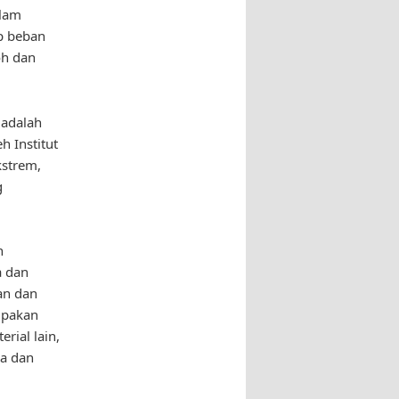
alam
p beban
oh dan
 adalah
h Institut
strem,
g
n
a dan
an dan
upakan
rial lain,
ra dan