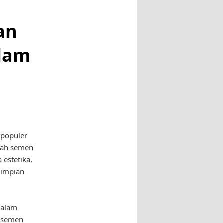
an
lam
 populer
mah semen
 estetika,
 impian
dalam
, semen