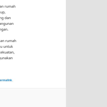
nan rumah
dup,
ng dan
bangunan
ngan.
unan rumah
gu untuk
ekuatan,
ggunakan
ermalink
.