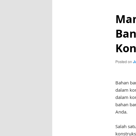
Man
Ban
Kon
Posted on
J
Bahan ba
dalam ko
dalam kon
bahan ba
Anda.
Salah sa
konstruks