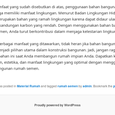
nfaat yang sudah disebutkan di atas, penggunaan bahan bangu
ga memiliki manfaat lingkungan. Menurut Badan Lingkungan Hi
rupakan bahan yang ramah lingkungan karena dapat didaur ula
 kandungan karbon yang rendah. Dengan menggunakan bahan 
en, Anda turut berkontribusi dalam menjaga kelestarian lingku
rbagai manfaat yang ditawarkan, tidak heran jika bahan bang
jadi pilihan utama dalam konstruksi bangunan. Jadi, jangan ra
bahan ini saat Anda membangun rumah impian Anda. Dapatkan k
n, estetika, dan manfaat lingkungan yang optimal dengan men
ngunan rumah semen.
as posted in
Material Rumah
and tagged
rumah semen
by
admin
. Bookmark the
p
Proudly powered by WordPress