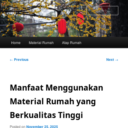
Skip
to
Sear
primary
content
Main
Home
Material Rumah
Atap Rumah
menu
Post
←
Previous
Next
→
navigation
Manfaat Menggunakan
Material Rumah yang
Berkualitas Tinggi
Posted on
November 25, 2025