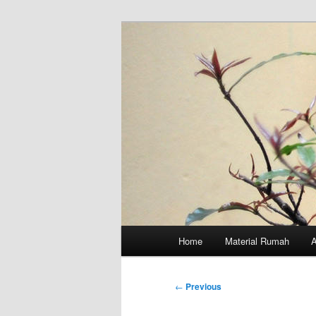
Skip
to
primary
content
Main
Home
Material Rumah
menu
Post
←
Previous
navigation