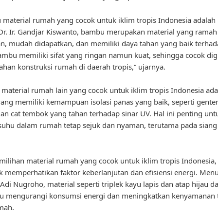
u material rumah yang cocok untuk iklim tropis Indonesia adala
r. Ir. Gandjar Kiswanto, bambu merupakan material yang ramah
n, mudah didapatkan, dan memiliki daya tahan yang baik terhad
Bambu memiliki sifat yang ringan namun kuat, sehingga cocok di
ahan konstruksi rumah di daerah tropis,” ujarnya.
u, material rumah lain yang cocok untuk iklim tropis Indonesia ad
yang memiliki kemampuan isolasi panas yang baik, seperti gente
an cat tembok yang tahan terhadap sinar UV. Hal ini penting unt
uhu dalam rumah tetap sejuk dan nyaman, terutama pada siang 
ilihan material rumah yang cocok untuk iklim tropis Indonesia,
k memperhatikan faktor keberlanjutan dan efisiensi energi. Menuru
Adi Nugroho, material seperti triplek kayu lapis dan atap hijau d
 mengurangi konsumsi energi dan meningkatkan kenyamanan 
mah.