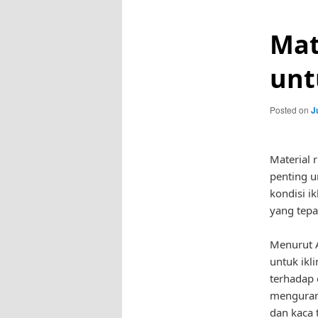
Mat
unt
Posted on
J
Material 
penting 
kondisi i
yang tep
Menurut A
untuk ikl
terhadap 
mengurang
dan kaca 