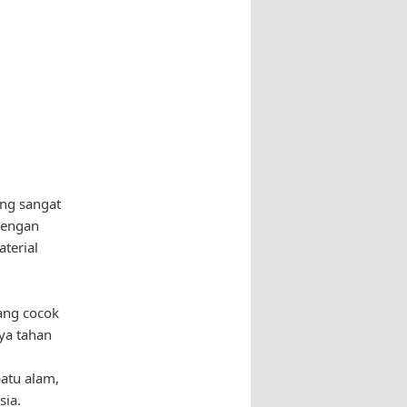
a
ang sangat
Dengan
terial
ang cocok
aya tahan
batu alam,
sia.