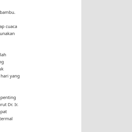
h bambu.
ap cuaca
gunakan
alah
ng
uk
hari yang
 penting
t Dr. Ir.
apat
termal