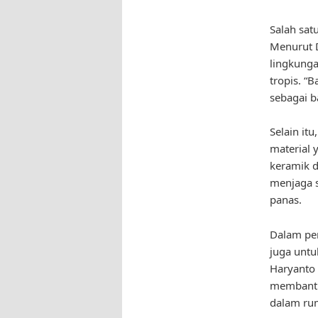
Salah sat
Menurut D
lingkunga
tropis. “
sebagai b
Selain it
material 
keramik d
menjaga s
panas.
Dalam pem
juga untu
Haryanto 
membantu
dalam ru