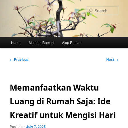
Skip
to
Sear
primary
content
Main
Home
Material Rumah
Atap Rumah
menu
Post
←
Previous
Next
→
navigation
Memanfaatkan Waktu
Luang di Rumah Saja: Ide
Kreatif untuk Mengisi Hari
Posted on
July 7, 2025