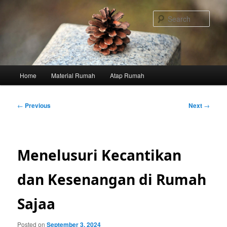
Skip
to
Sear
primary
content
Main
Home
Material Rumah
Atap Rumah
menu
Post
←
Previous
Next
→
navigation
Menelusuri Kecantikan
dan Kesenangan di Rumah
Sajaa
Posted on
September 3, 2024