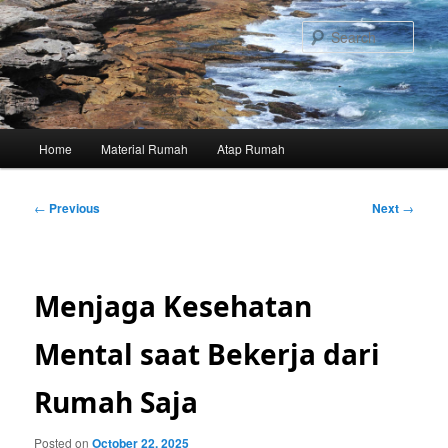
Skip
to
Sear
primary
content
Main
Home
Material Rumah
Atap Rumah
menu
Post
←
Previous
Next
→
navigation
Menjaga Kesehatan
Mental saat Bekerja dari
Rumah Saja
Posted on
October 22, 2025