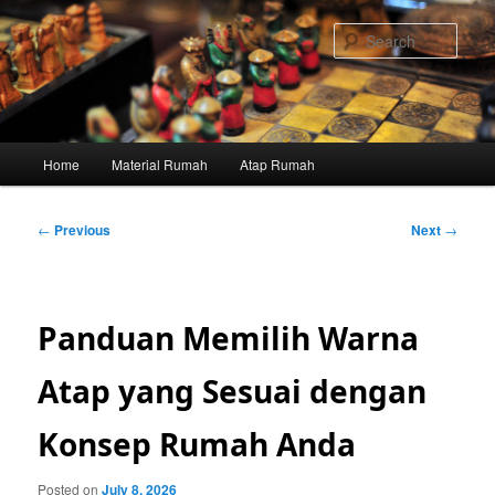
Skip
to
Sear
primary
content
Main
Home
Material Rumah
Atap Rumah
menu
Post
←
Previous
Next
→
navigation
Panduan Memilih Warna
Atap yang Sesuai dengan
Konsep Rumah Anda
Posted on
July 8, 2026