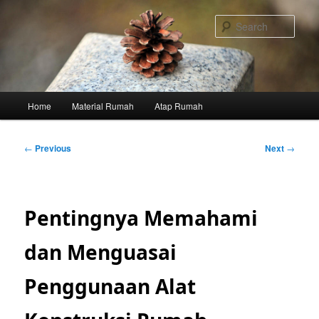
Skip
to
Sear
primary
content
Main
Home
Material Rumah
Atap Rumah
menu
Post
←
Previous
Next
→
navigation
Pentingnya Memahami
dan Menguasai
Penggunaan Alat