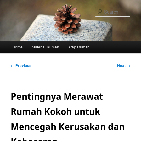
Skip
to
Sear
primary
content
Main
Home
Material Rumah
Atap Rumah
menu
Post
←
Previous
Next
→
navigation
Pentingnya Merawat
Rumah Kokoh untuk
Mencegah Kerusakan dan