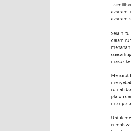
“Pemiliha
ekstrem. 
ekstrem s
Selain it
dalam ru
menahan p
cuaca hu
masuk ke
Menurut I
menyebab
rumah bo
plafon da
memperbai
Untuk men
rumah yan