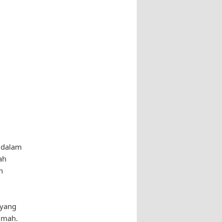
 dalam
ah
n
 yang
umah.