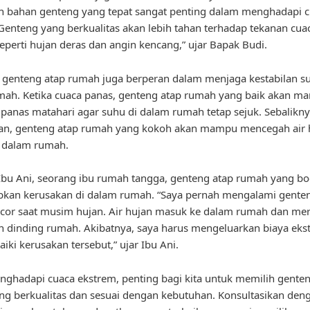
n bahan genteng yang tepat sangat penting dalam menghadapi 
Genteng yang berkualitas akan lebih tahan terhadap tekanan cua
eperti hujan deras dan angin kencang,” ujar Bapak Budi.
u, genteng atap rumah juga berperan dalam menjaga kestabilan s
mah. Ketika cuaca panas, genteng atap rumah yang baik akan m
anas matahari agar suhu di dalam rumah tetap sejuk. Sebaliknya
jan, genteng atap rumah yang kokoh akan mampu mencegah air 
 dalam rumah.
bu Ani, seorang ibu rumah tangga, genteng atap rumah yang bo
kan kerusakan di dalam rumah. “Saya pernah mengalami genten
cor saat musim hujan. Air hujan masuk ke dalam rumah dan me
n dinding rumah. Akibatnya, saya harus mengeluarkan biaya eks
ki kerusakan tersebut,” ujar Ibu Ani.
ghadapi cuaca ekstrem, penting bagi kita untuk memilih genten
g berkualitas dan sesuai dengan kebutuhan. Konsultasikan deng