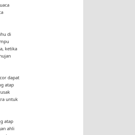
cuaca
ca
uhu di
ampu
, ketika
hujan
cor dapat
g atap
rusak
tra untuk
g atap
an ahli