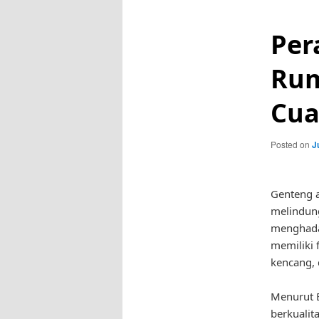
Per
Rum
Cua
Posted on
J
Genteng a
melindung
menghadap
memiliki 
kencang, 
Menurut B
berkuali