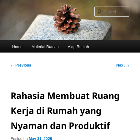
Skip
to
Sear
primary
content
Main
Home
Material Rumah
Atap Rumah
menu
Post
←
Previous
Next
→
navigation
Rahasia Membuat Ruang
Kerja di Rumah yang
Nyaman dan Produktif
Posted on
May 31, 2025