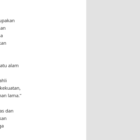
rupakan
kan
ha
kan
atu alam
hli
 kekuatan,
an lama.”
as dan
kan
ga