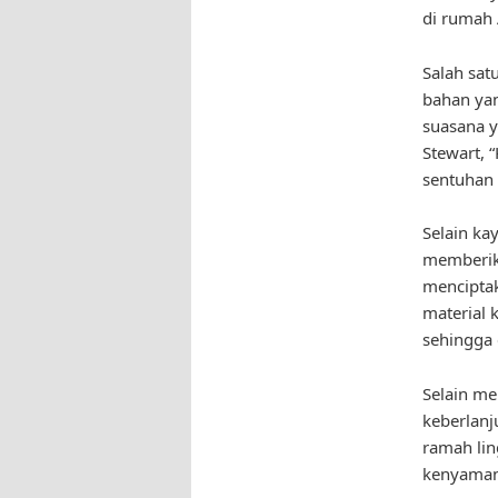
di rumah
Salah sat
bahan yan
suasana y
Stewart, 
sentuhan 
Selain k
memberika
menciptak
material 
sehingga
Selain me
keberlanj
ramah li
kenyaman