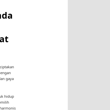
nda
at
ciptakan
dengan
dan gaya
tuk hidup
milih
 harmonis