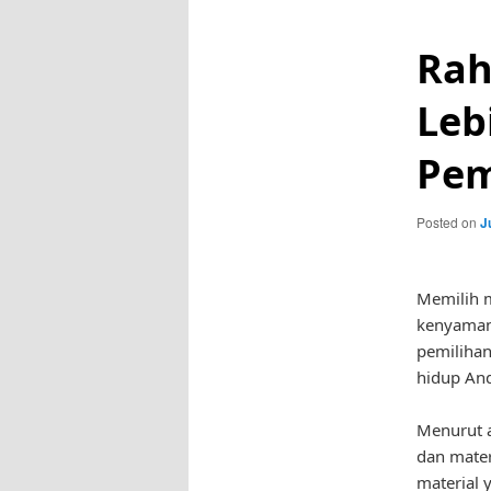
Rah
Leb
Pem
Posted on
J
Memilih m
kenyaman
pemilihan
hidup An
Menurut a
dan mater
material 