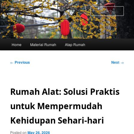
Skip
to
Sear
primary
content
Main
Home
Material Rumah
Atap Rumah
menu
Post
←
Previous
Next
→
navigation
Rumah Alat: Solusi Praktis
untuk Mempermudah
Kehidupan Sehari-hari
Posted on
May 26, 2026