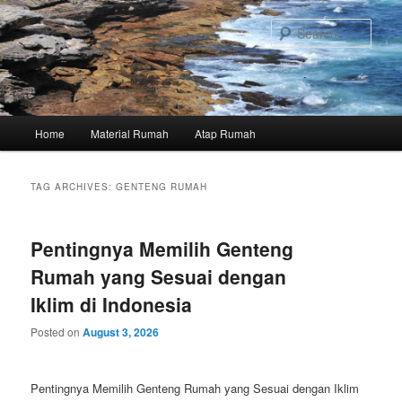
Skip
Skip
to
to
Sear
primary
secondary
content
content
Main
Home
Material Rumah
Atap Rumah
menu
TAG ARCHIVES:
GENTENG RUMAH
Pentingnya Memilih Genteng
Rumah yang Sesuai dengan
Iklim di Indonesia
Posted on
August 3, 2026
Pentingnya Memilih Genteng Rumah yang Sesuai dengan Iklim