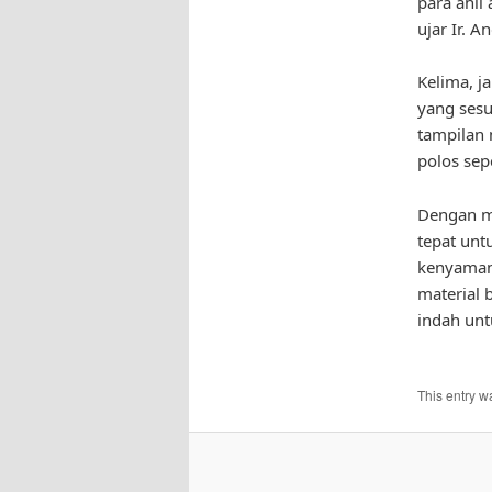
para ahli
ujar Ir. A
Kelima, j
yang sesu
tampilan 
polos sep
Dengan me
tepat un
kenyaman
material
indah unt
This entry w