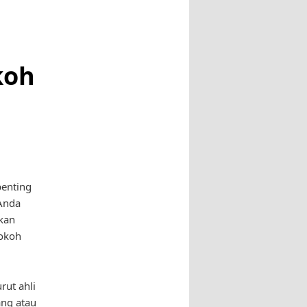
koh
penting
Anda
kan
kokoh
rut ahli
ang atau