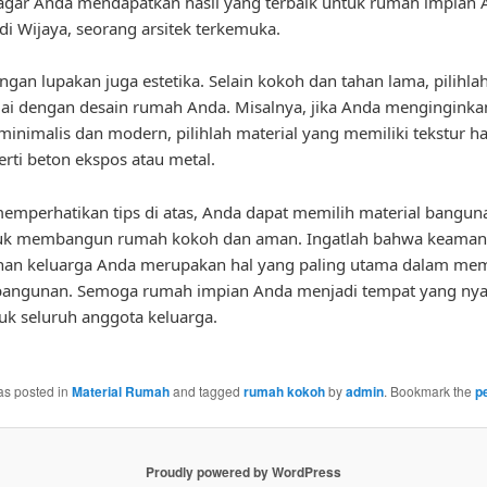
 agar Anda mendapatkan hasil yang terbaik untuk rumah impian 
ndi Wijaya, seorang arsitek terkemuka.
angan lupakan juga estetika. Selain kokoh dan tahan lama, pilihla
ai dengan desain rumah Anda. Misalnya, jika Anda menginginka
minimalis dan modern, pilihlah material yang memiliki tekstur h
erti beton ekspos atau metal.
mperhatikan tips di atas, Anda dapat memilih material bangun
tuk membangun rumah kokoh dan aman. Ingatlah bahwa keaman
an keluarga Anda merupakan hal yang paling utama dalam mem
 bangunan. Semoga rumah impian Anda menjadi tempat yang ny
uk seluruh anggota keluarga.
as posted in
Material Rumah
and tagged
rumah kokoh
by
admin
. Bookmark the
p
Proudly powered by WordPress