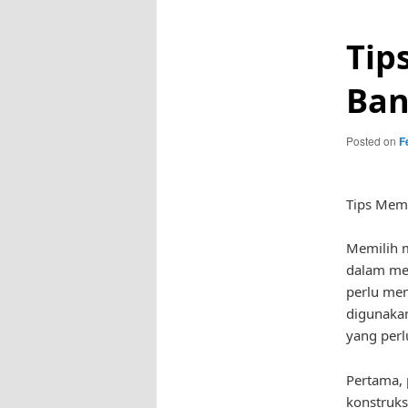
Tip
Ban
Posted on
F
Tips Mem
Memilih 
dalam me
perlu me
digunakan
yang per
Pertama, 
konstruksi