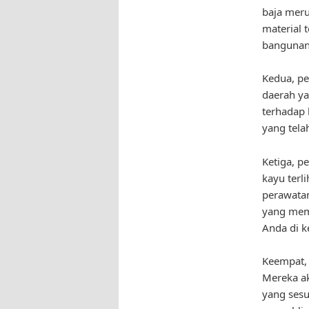
baja mer
material 
bangunan 
Kedua, pe
daerah ya
terhadap 
yang telah
Ketiga, p
kayu terl
perawatan
yang mem
Anda di k
Keempat, 
Mereka a
yang sesu