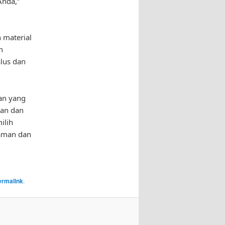
Anda,”
h material
n
alus dan
an yang
an dan
ilih
aman dan
ermalink
.