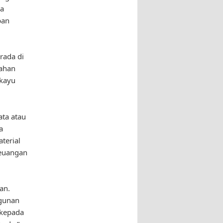
ua
ban
rada di
tahan
 kayu
ata atau
a
terial
keuangan
an.
gunan
 kepada