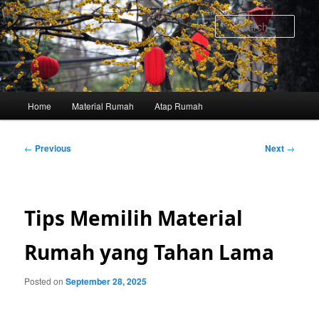
Skip
to
Sear
primary
content
Main
Home
Material Rumah
Atap Rumah
menu
Post
←
Previous
Next
→
navigation
Tips Memilih Material
Rumah yang Tahan Lama
Posted on
September 28, 2025