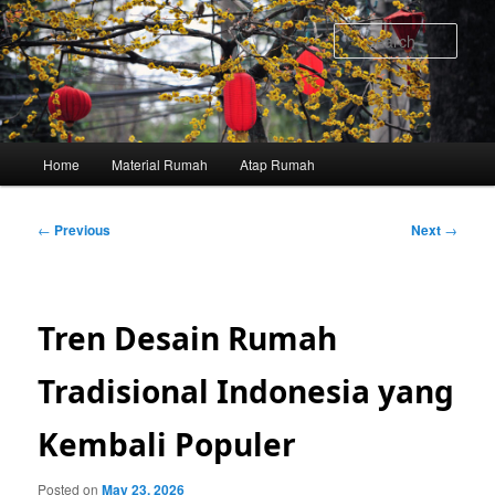
Skip
to
Sear
primary
content
Main
Home
Material Rumah
Atap Rumah
menu
Post
←
Previous
Next
→
navigation
Tren Desain Rumah
Tradisional Indonesia yang
Kembali Populer
Posted on
May 23, 2026