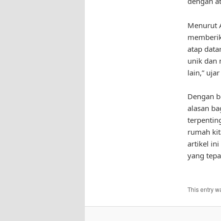
dengan at
Menurut A
memberika
atap data
unik dan 
lain,” ujar
Dengan be
alasan ba
terpentin
rumah kit
artikel i
yang tepa
This entry w