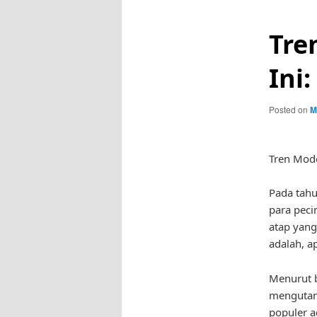
Tre
Ini
Posted on
M
Tren Mode
Pada tahu
para peci
atap yan
adalah, a
Menurut b
mengutam
populer a