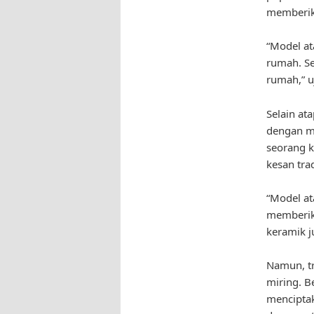
memberik
“Model at
rumah. Se
rumah,” u
Selain at
dengan ma
seorang 
kesan tra
“Model at
memberika
keramik j
Namun, tr
miring. B
menciptak