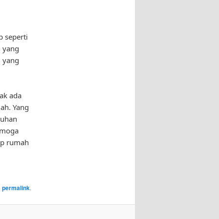
 seperti
n yang
i yang
dak ada
mah. Yang
tuhan
Semoga
tap rumah
e
permalink
.