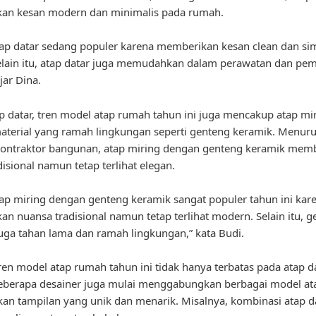
an kesan modern dan minimalis pada rumah.
ap datar sedang populer karena memberikan kesan clean dan si
lain itu, atap datar juga memudahkan dalam perawatan dan pem
jar Dina.
ap datar, tren model atap rumah tahun ini juga mencakup atap mi
terial yang ramah lingkungan seperti genteng keramik. Menuru
kontraktor bangunan, atap miring dengan genteng keramik mem
disional namun tetap terlihat elegan.
ap miring dengan genteng keramik sangat populer tahun ini kar
n nuansa tradisional namun tetap terlihat modern. Selain itu, g
uga tahan lama dan ramah lingkungan,” kata Budi.
en model atap rumah tahun ini tidak hanya terbatas pada atap d
eberapa desainer juga mulai menggabungkan berbagai model at
an tampilan yang unik dan menarik. Misalnya, kombinasi atap d