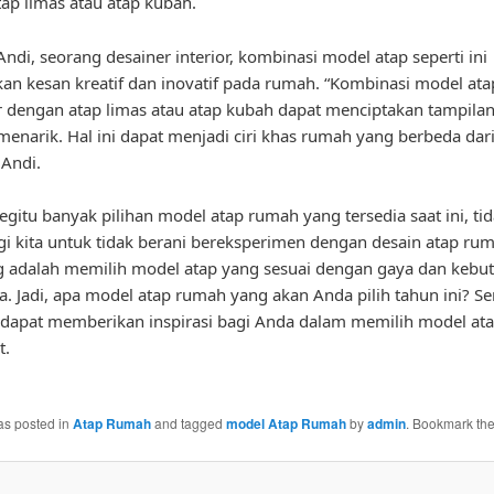
ap limas atau atap kubah.
ndi, seorang desainer interior, kombinasi model atap seperti ini
n kesan kreatif dan inovatif pada rumah. “Kombinasi model atap
r dengan atap limas atau atap kubah dapat menciptakan tampila
menarik. Hal ini dapat menjadi ciri khas rumah yang berbeda dar
 Andi.
gitu banyak pilihan model atap rumah yang tersedia saat ini, ti
gi kita untuk tidak berani bereksperimen dengan desain atap ru
g adalah memilih model atap yang sesuai dengan gaya dan kebu
a. Jadi, apa model atap rumah yang akan Anda pilih tahun ini? 
ni dapat memberikan inspirasi bagi Anda dalam memilih model a
t.
as posted in
Atap Rumah
and tagged
model Atap Rumah
by
admin
. Bookmark th