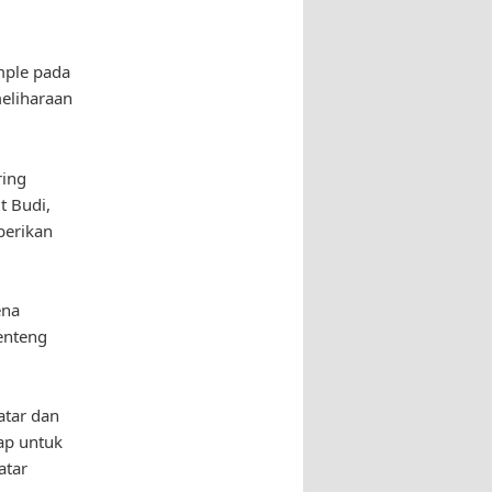
mple pada
eliharaan
ring
t Budi,
berikan
ena
enteng
atar dan
ap untuk
atar