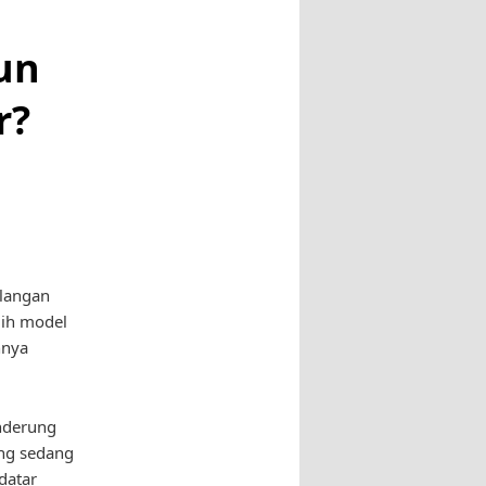
un
r?
alangan
lih model
nnya
enderung
ng sedang
datar