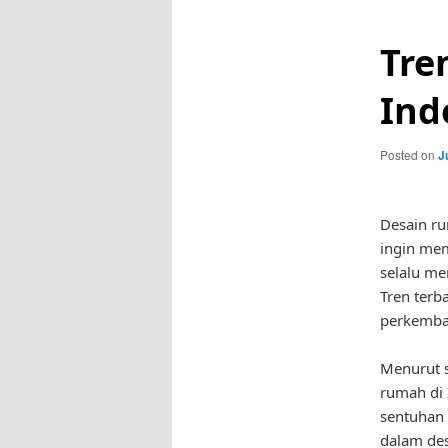
Tre
Ind
Posted on
J
Desain ru
ingin mem
selalu me
Tren terb
perkemba
Menurut s
rumah di
sentuhan
dalam des