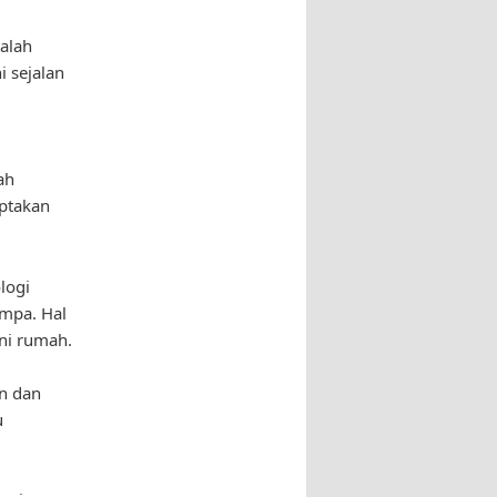
dalah
i sejalan
ah
iptakan
logi
empa. Hal
ni rumah.
n dan
u