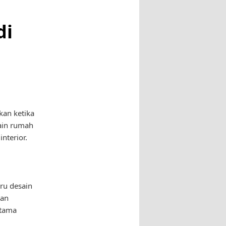
di
kan ketika
ain rumah
nterior.
aru desain
gan
utama