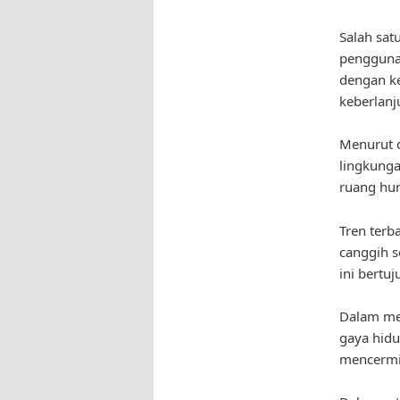
Salah sat
penggunaa
dengan k
keberlanj
Menurut d
lingkunga
ruang hun
Tren terb
canggih s
ini bert
Dalam me
gaya hid
mencermi