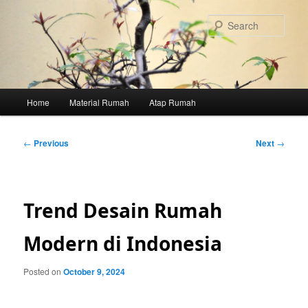
Skip
to
Sear
primary
content
Main
Home
Material Rumah
Atap Rumah
menu
Post
←
Previous
Next
→
navigation
Trend Desain Rumah
Modern di Indonesia
Posted on
October 9, 2024