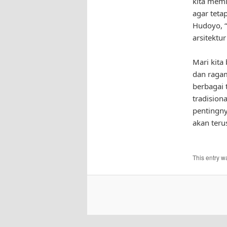
kita memi
agar teta
Hudoyo, “
arsitektur
Mari kita
dan ragam
berbagai 
tradision
pentingny
akan teru
This entry w