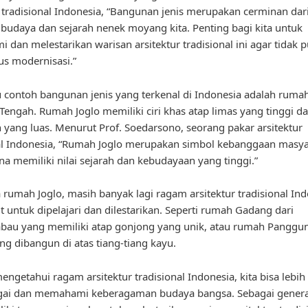
r tradisional Indonesia, “Bangunan jenis merupakan cerminan dar
budaya dan sejarah nenek moyang kita. Penting bagi kita untuk
dan melestarikan warisan arsitektur tradisional ini agar tidak 
rus modernisasi.”
u contoh bangunan jenis yang terkenal di Indonesia adalah rumah
 Tengah. Rumah Joglo memiliki ciri khas atap limas yang tinggi d
yang luas. Menurut Prof. Soedarsono, seorang pakar arsitektur
al Indonesia, “Rumah Joglo merupakan simbol kebanggaan masya
na memiliki nilai sejarah dan kebudayaan yang tinggi.”
 rumah Joglo, masih banyak lagi ragam arsitektur tradisional In
t untuk dipelajari dan dilestarikan. Seperti rumah Gadang dari
au yang memiliki atap gonjong yang unik, atau rumah Panggun
ng dibangun di atas tiang-tiang kayu.
ngetahui ragam arsitektur tradisional Indonesia, kita bisa lebih
ai dan memahami keberagaman budaya bangsa. Sebagai genera