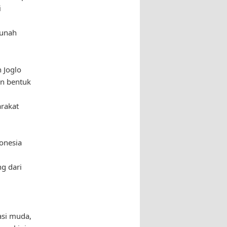
i
punah
 Joglo
an bentuk
rakat
donesia
g dari
si muda,