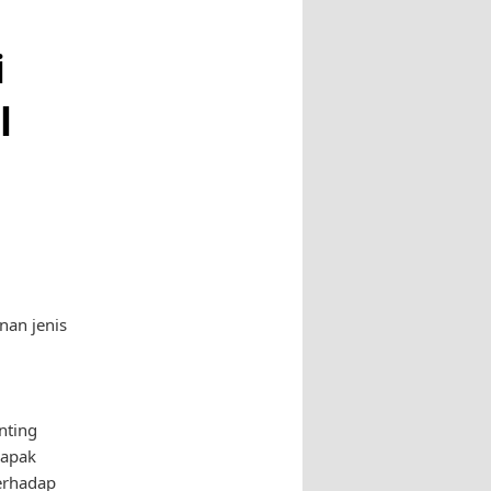
i
l
nan jenis
nting
Bapak
terhadap