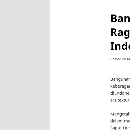
Ban
Rag
Ind
Posted on
M
Bangunan
keberagam
di Indone
arsitektur
Mengetahu
dalam mel
Sapto Hud