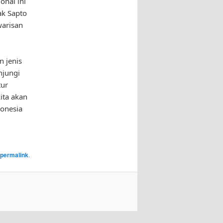
onal ini
ak Sapto
warisan
n jenis
njungi
tur
ita akan
donesia
permalink
.