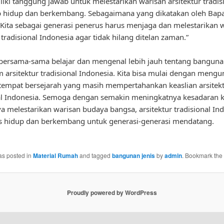
liki tanggung jawab untuk melestarikan warisan arsitektur tradisi
p hidup dan berkembang. Sebagaimana yang dikatakan oleh Bap
Kita sebagai generasi penerus harus menjaga dan melestarikan 
 tradisional Indonesia agar tidak hilang ditelan zaman.”
 bersama-sama belajar dan mengenal lebih jauh tentang banguna
 arsitektur tradisional Indonesia. Kita bisa mulai dengan mengu
tempat bersejarah yang masih mempertahankan keaslian arsitek
al Indonesia. Semoga dengan semakin meningkatnya kesadaran k
a melestarikan warisan budaya bangsa, arsitektur tradisional In
s hidup dan berkembang untuk generasi-generasi mendatang.
as posted in
Material Rumah
and tagged
bangunan jenis
by
admin
. Bookmark the
Proudly powered by WordPress