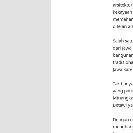
arsitektu
kekayaan 
memahami 
ditelan a
Salah sat
dari Jawa
bangunan 
tradision
Jawa kare
Tak hanya
yang patu
Minangkab
Betawi ya
Dengan me
mengharg