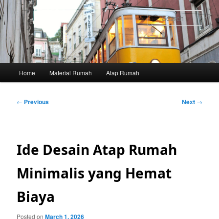
Skip
to
Sear
primary
content
Main
Home
Material Rumah
Atap Rumah
menu
Post
←
Previous
Next
→
navigation
Ide Desain Atap Rumah
Minimalis yang Hemat
Biaya
Posted on
March 1, 2026