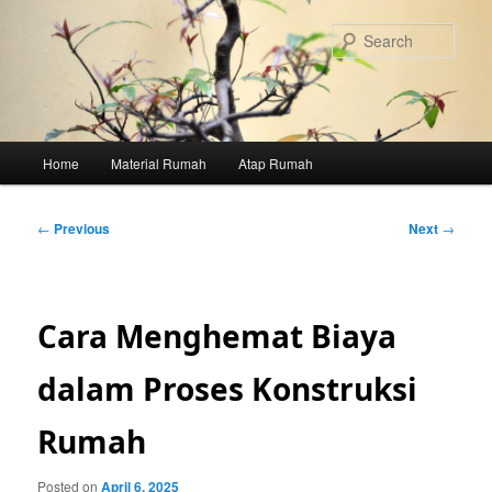
Skip
to
Sear
primary
content
Main
Home
Material Rumah
Atap Rumah
menu
Post
←
Previous
Next
→
navigation
Cara Menghemat Biaya
dalam Proses Konstruksi
Rumah
Posted on
April 6, 2025