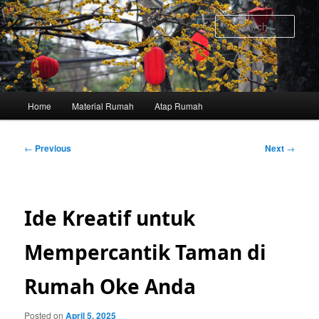
Skip
to
Sear
primary
content
Main
Home
Material Rumah
Atap Rumah
menu
Post
←
Previous
Next
→
navigation
Ide Kreatif untuk
Mempercantik Taman di
Rumah Oke Anda
Posted on
April 5, 2025